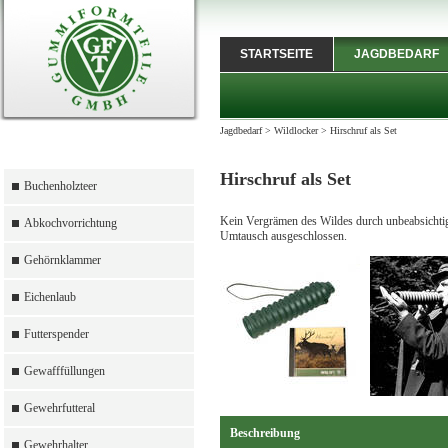
STARTSEITE
JAGDBEDARF
Jagdbedarf
>
Wildlocker
>
Hirschruf als Set
Hirschruf als Set
Buchenholzteer
Kein Vergrämen des Wildes durch unbeabsichtig
Abkochvorrichtung
Umtausch ausgeschlossen.
Gehörnklammer
Eichenlaub
Futterspender
Gewafffüllungen
Gewehrfutteral
Beschreibung
Gewehrhalter