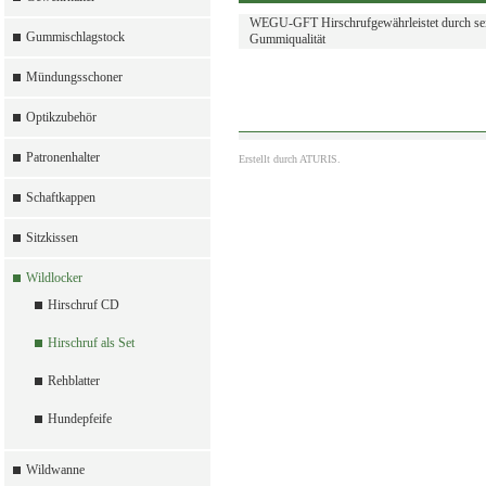
WEGU-GFT Hirschrufgewährleistet durch sein
Gummischlagstock
Gummiqualität
Mündungsschoner
Optikzubehör
Patronenhalter
Erstellt durch
ATURIS.
Schaftkappen
Sitzkissen
Wildlocker
Hirschruf CD
Hirschruf als Set
Rehblatter
Hundepfeife
Wildwanne