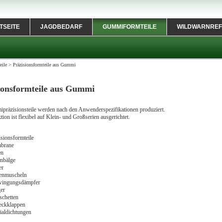
TSEITE
JAGDBEDARF
GUMMIFORMTEILE
WILDWARNREF
ile
>
Präzisionsformteile aus Gummi
ionsformteile aus Gummi
präzisionsteile werden nach den Anwenderspezifikationen produziert.
ion ist flexibel auf Klein- und Großserien ausgerichtet.
isionsformteile
brane
en
enbälge
er
enmuscheln
ingungsdämpfer
er
chetten
ckklappen
ialdichtungen