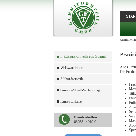
STAR
Gummiformte
Präzis
Präzisionsformteile aus Gummi
Alle Gummi
Weißwandringe
Die Produkt
Silikonformteile
Präz
Mem
Gummi-Metall-Verbindungen
Tüll
Falt
Kunststoffteile
Puff
Aug
Schw
Saug
Kundenhotline
Mans
036331 4919-0
Abde
Spez